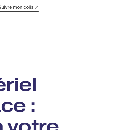
Suivre mon colis
riel
ce :
à votre