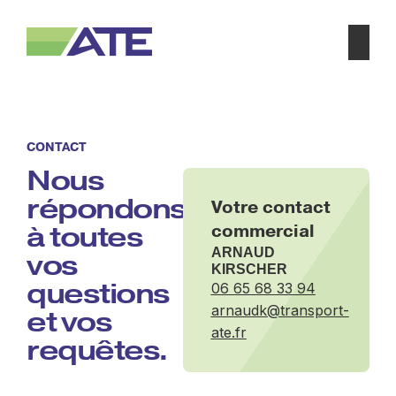
CONTACT
Nous
répondons
Votre contact
à toutes
commercial
ARNAUD
vos
KIRSCHER
questions
06 65 68 33 94
arnaudk@transport-
et vos
ate.fr
requêtes.