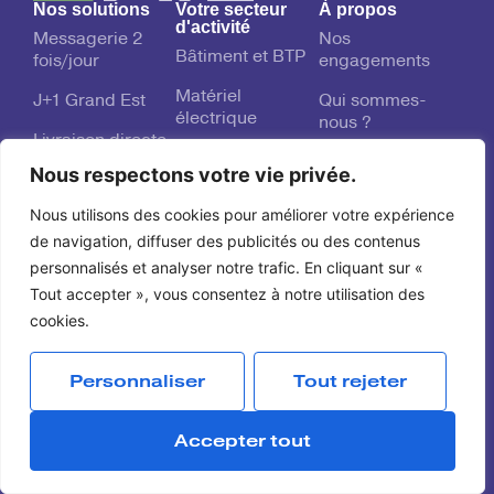
Nos solutions
Votre secteur
À propos
d'activité
Messagerie 2
Nos
Bâtiment et BTP
fois/jour
engagements
Matériel
J+1 Grand Est
Qui sommes-
électrique
nous ?
Livraison directe
Pièces
Espace client
Nous respectons votre vie privée.
Livraison avant
automobiles
ouverture
Suivre mon colis
Nous utilisons des cookies pour améliorer votre expérience
Matériel
Solution sur-
industriel
Contact
de navigation, diffuser des publicités ou des contenus
mesure
personnalisés et analyser notre trafic. En cliquant sur «
Outillage et
Tout accepter », vous consentez à notre utilisation des
Tournée dédiée
quincaillerie
cookies.
Personnaliser
Tout rejeter
Mentions légales
Accepter tout